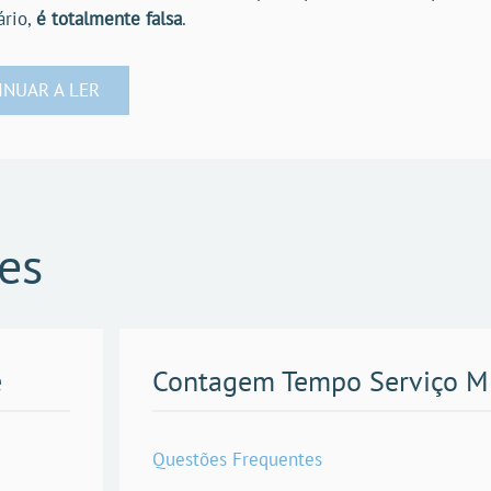
ário,
é totalmente falsa
.
INUAR A LER
es
e
Contagem Tempo Serviço Mi
Questões Frequentes