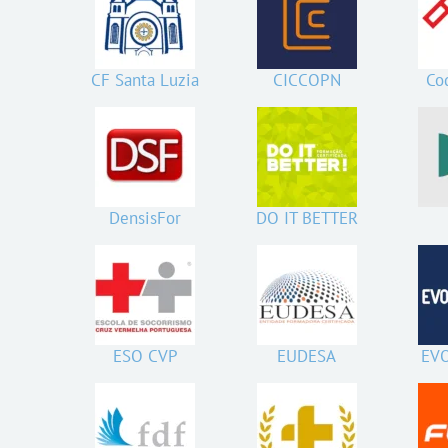
CF Santa Luzia
CICCOPN
Cod
DensisFor
DO IT BETTER
ESO CVP
EUDESA
EV