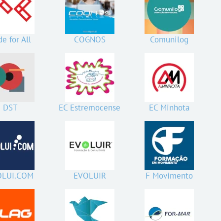
e for All
COGNOS
Comunilog
DST
EC Estremocense
EC Minhota
OLUI.COM
EVOLUIR
F Movimento