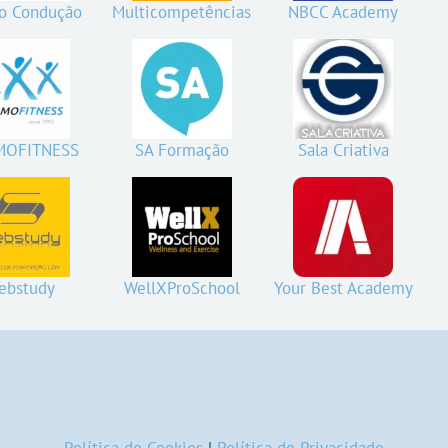
o Condução
Multicompetências
NBCC Academy
MOFITNESS
SA Formação
Sala Criativa
ebstudy
WellXProSchool
Your Best Academy