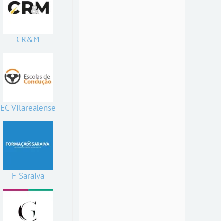
CR&M
EC Vilarealense
F Saraiva