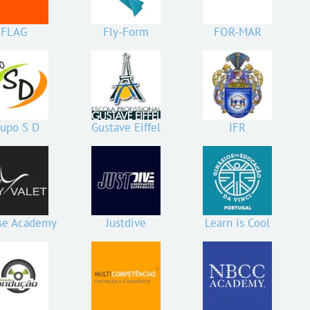
FLAG
Fly-Form
FOR-MAR
upo S D
Gustave Eiffel
IFR
se Academy
Justdive
Learn is Cool